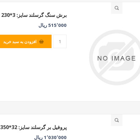
برش سنگ گرسلند سایز: 3*230
515٬000 ریال
افزودن به سبد خرید
پروفیل بر گرسلند سایز: 32*350
1٬030٬000 ریال