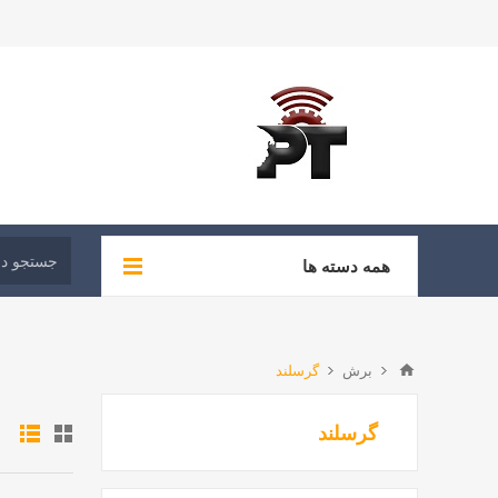
همه دسته ها
برش
گرسلند
گرسلند