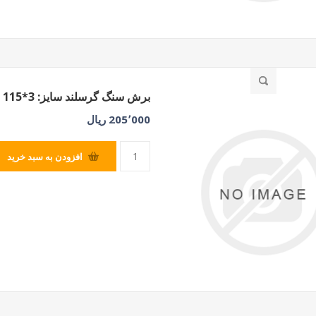
برش سنگ گرسلند سایز: 3*115
205٬000 ریال
افزودن به سبد خرید