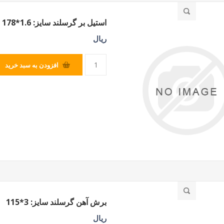
استیل بر گرسلند سایز: 1.6*178
SILVER
ریال
افزودن به سبد خرید
برش آهن گرسلند سایز: 3*115
ریال