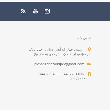
تماس با ما
ارومیه، چهارراه آتش نشانی- خیابان یک
طرفه(توپراق قلعه)-نبش کوی پنجم (پویا)
pichabzar.azarbijan@gmail.com
04432784000-04432764400-
09371446422