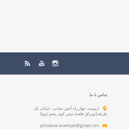
تماس با ما
ارومیه، چهارراه آتش نشانی- خیابان یک
طرفه(توپراق قلعه)-نبش کوی پنجم (پویا)
pichabzar.azarbijan@gmail.com