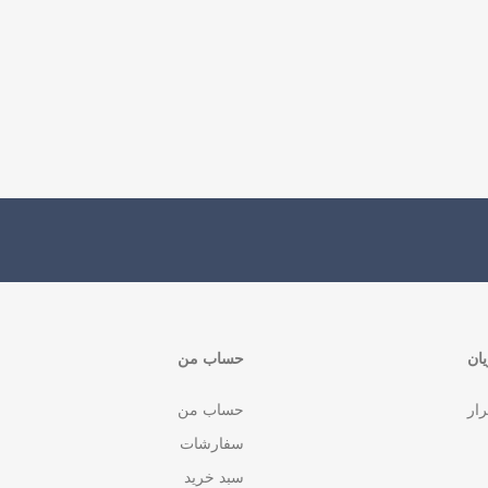
ان
حساب من
رار
حساب من
سفارشات
سبد خرید