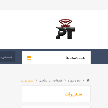
همه دسته ها
پیچ و مهره
قطعات زیر شاسی
سنتربولت
سنتربولت