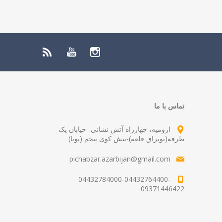
تماس با ما
ارومیه، چهارراه آتش نشانی- خیابان یک
طرفه(توپراق قلعه)-نبش کوی پنجم (پویا)
pichabzar.azarbijan@gmail.com
04432784000-04432764400-
09371446422