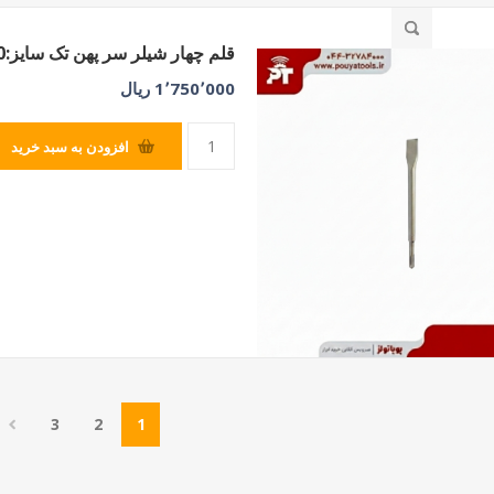
قلم چهار شیلر سر پهن تک سایز:40*250*14
1٬750٬000 ریال
افزودن به سبد خرید
3
2
1