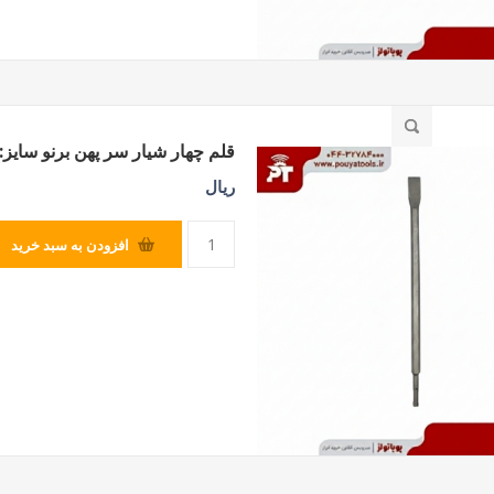
قلم چهار شیار سر پهن برنو سایز:25*250*14
ریال
افزودن به سبد خرید