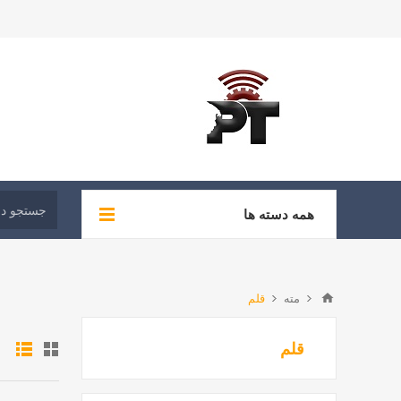
همه دسته ها
مته
قلم
قلم