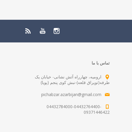
تماس با ما
ارومیه، چهارراه آتش نشانی- خیابان یک
طرفه(توپراق قلعه)-نبش کوی پنجم (پویا)
pichabzar.azarbijan@gmail.com
04432784000-04432764400-
09371446422