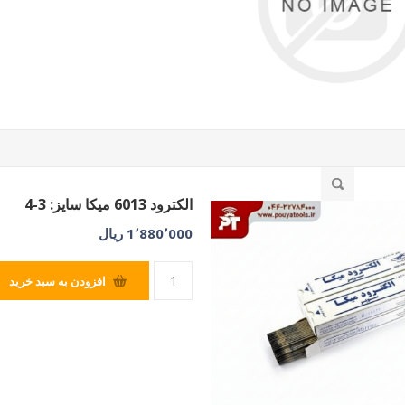
الکترود 6013 میکا سایز: 3-4
1٬880٬000 ریال
افزودن به سبد خرید