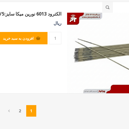
الکترود 6013 نورین میکا سایز:2/5
ریال
افزودن به سبد خرید
2
1