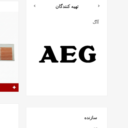
تهیه کنندگان
آاگ
میلواکی
سازنده