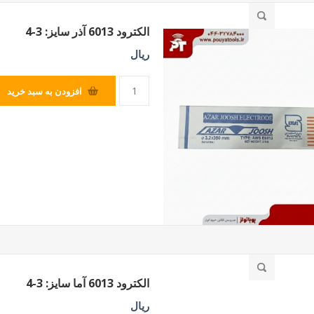
الکترود 6013 آذر سایز: 3-4
SILVER
ریال
افزودن به سبد خرید
الکترود 6013 آما سایز: 3-4
ریال