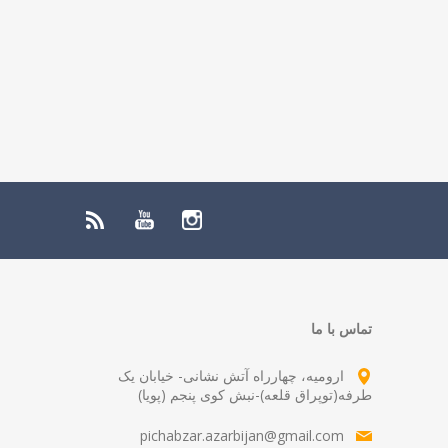
تماس با ما
ارومیه، چهارراه آتش نشانی- خیابان یک
طرفه(توپراق قلعه)-نبش کوی پنجم (پویا)
pichabzar.azarbijan@gmail.com