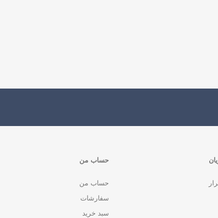
ان
حساب من
رار
حساب من
سفارشات
سبد خرید