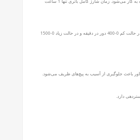
این دستگاه از باتری لیتیومی 12 ولتی با عمر طولانی و قابلیت شارژ مجدد استفاده می‌کند که بدون اثر حافظه بوده و در کمترین زمان آماده به کار می‌شود. زمان شارژ کامل باتری تنها 1 ساعت
دارای دو حالت سرعت (کم و زیاد) با دامنه گشتاور 1-20 نیوتن متر که امکان تنظیم دقیق نیروی پیچ‌کاری را فراهم می‌کند. سرعت دورانی در حالت کم 0-400 دور در دقیقه و در حالت زیاد 0-1500
اور باعث جلوگیری از آسیب به پیچ‌های ظریف می‌شود.
ستردهی دارد.