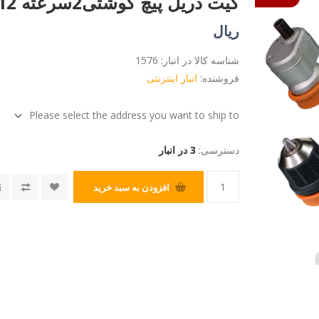
کیت دریل پیچ گوشتی2سرعته 12ولت آاگ مدل:BBS12C2Li-Kit
ریال
شناسه کالا در انبار:
1576
فروشنده:
انبار اینترنتی
Please select the address you want to ship to
دسترسی:
3 در انبار
افزودن به سبد خرید