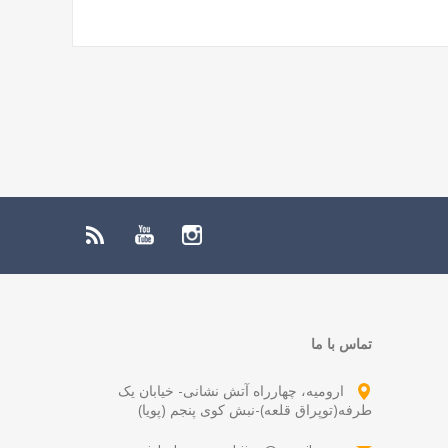
تماس با ما
ارومیه، چهارراه آتش نشانی- خیابان یک
طرفه(توپراق قلعه)-نبش کوی پنجم (پویا)