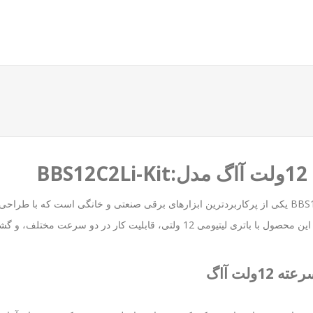
کیت دریل پیچ گوشتی 2سرعته 12ولت آاگ مدل:BBS12C2Li-Kit یکی از پرکاربردترین ابزارهای برقی صنعتی و 
کاربران را در زمینه پیچ‌کاری و سوراخ‌کاری برطرف می‌کند. این محصول با باتری لیتیومی 12