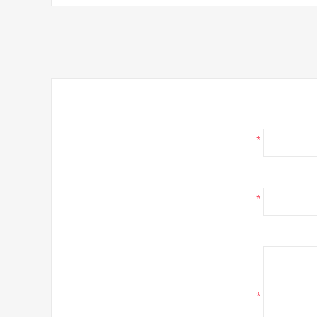
*
*
*