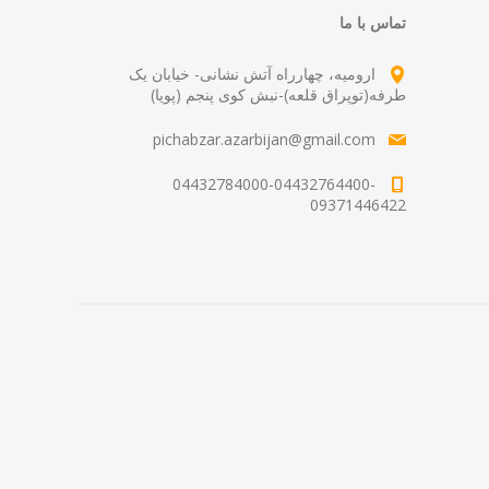
تماس با ما
ارومیه، چهارراه آتش نشانی- خیابان یک
طرفه(توپراق قلعه)-نبش کوی پنجم (پویا)
pichabzar.azarbijan@gmail.com
04432784000-04432764400-
09371446422