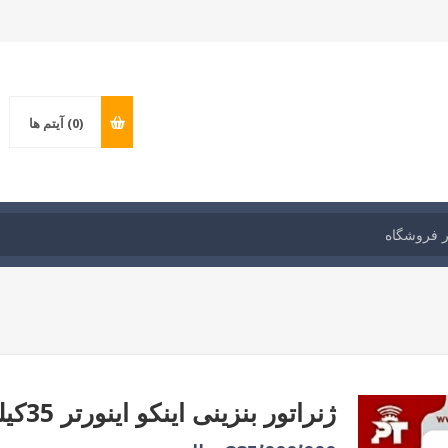
(0)
آیتم ها
ژنراتور بنزینی اینکو اینورتر 35کیلو وات مدل: GEI3506