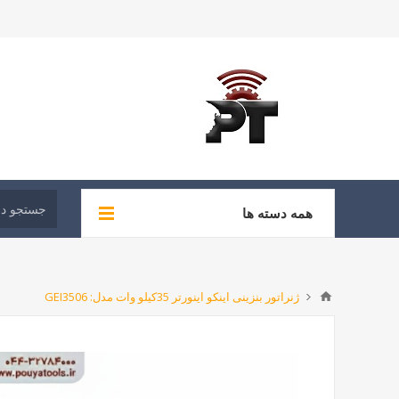
همه دسته ها
ژنراتور بنزینی اینکو اینورتر 35کیلو وات مدل: GEI3506