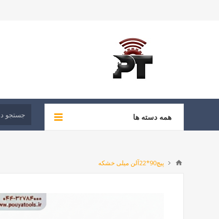
همه دسته ها
پیچ90*22آلن میلی خشکه