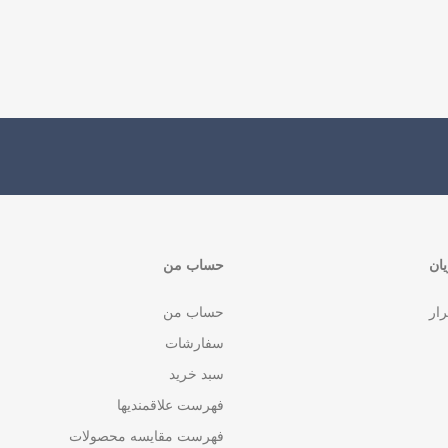
ان
حساب من
رار
حساب من
سفارشات
سبد خرید
فهرست علاقمندیها
فهرست مقایسه محصولات