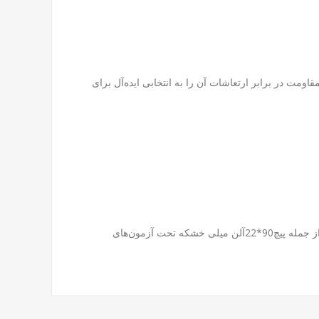
ومت در برابر ارتعاشات آن را به انتخابی ایده‌آل برای
با 20 سال سابقه در تولید و توزیع پیچ و مهره صنعتی، پویا تولز تضمین‌کننده اصالت، کیفیت و گارانتی محصولات است. تمامی محصولات ما از جمله پیچ90*22آلن میلی خشکه تحت آزمون‌های