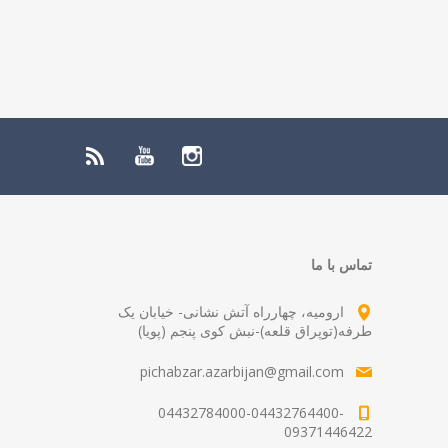
تماس با ما
ارومیه، چهارراه آتش نشانی- خیابان یک
طرفه(توپراق قلعه)-نبش کوی پنجم (پویا)
pichabzar.azarbijan@gmail.com
04432784000-04432764400-
09371446422