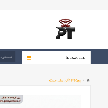
همه دسته ها
پیچ90*18آلن میلی خشکه