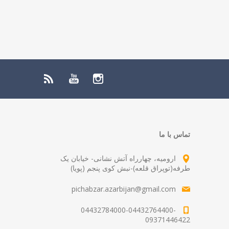
تماس با ما
ارومیه، چهارراه آتش نشانی- خیابان یک
طرفه(توپراق قلعه)-نبش کوی پنجم (پویا)
pichabzar.azarbijan@gmail.com
04432784000-04432764400-
09371446422