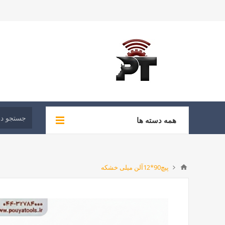
همه دسته ها
پیچ90*12آلن میلی خشکه