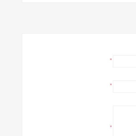
*
*
*