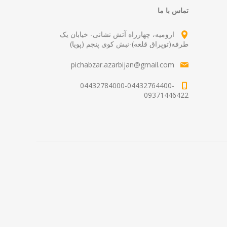
تماس با ما
ارومیه، چهارراه آتش نشانی- خیابان یک
طرفه(توپراق قلعه)-نبش کوی پنجم (پویا)
pichabzar.azarbijan@gmail.com
04432784000-04432764400-
09371446422