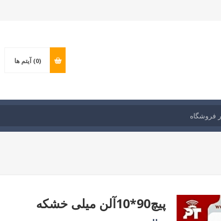
(0)
آیتم ها
پیچ90*10آلن میلی خشکه