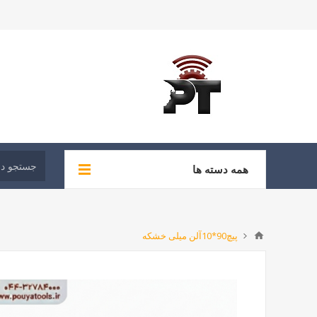
همه دسته ها
پیچ90*10آلن میلی خشکه