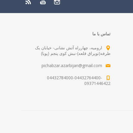
تماس با ما
ارومیه، چهارراه آتش نشانی- خیابان یک
طرفه(توپراق قلعه)-نبش کوی پنجم (پویا)
pichabzar.azarbijan@gmail.com
04432784000-04432764400-
09371446422