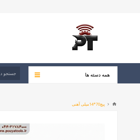
همه دسته ها
پیچ70*14میلی آهنی