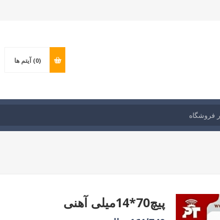
(0)
آیتم ها
پیچ70*14میلی آهنی