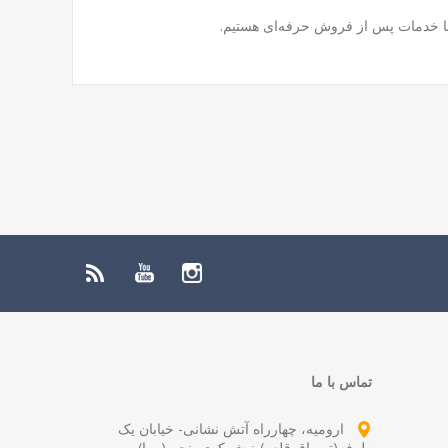
ی با خدمات پس از فروش حرفه‌ای هستیم.
تماس با ما
ارومیه، چهارراه آتش نشانی- خیابان یک
طرفه(توپراق قلعه)-نبش کوی پنجم (پویا)