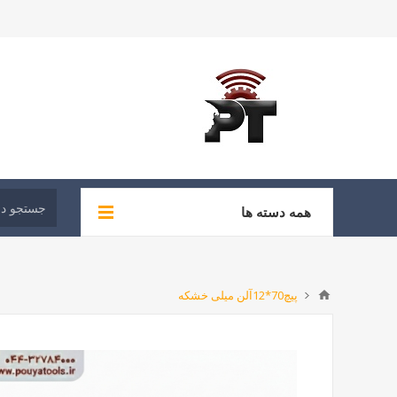
همه دسته ها
پیچ70*12آلن میلی خشکه