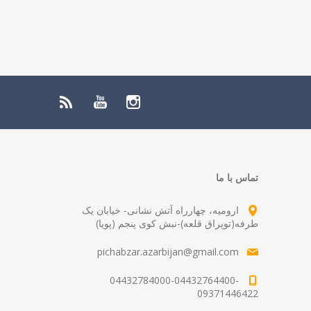
تماس با ما
ارومیه، چهارراه آتش نشانی- خیابان یک
طرفه(توپراق قلعه)-نبش کوی پنجم (پویا)
pichabzar.azarbijan@gmail.com
04432784000-04432764400-
09371446422