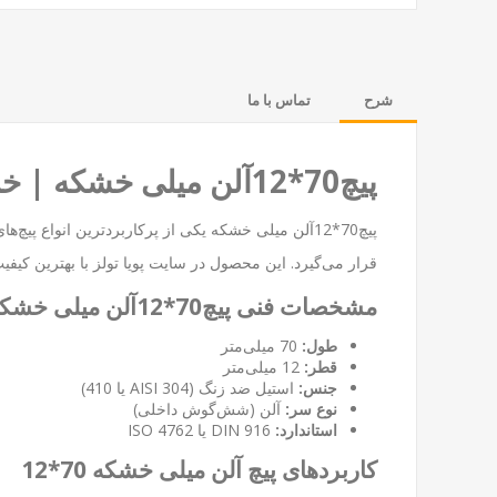
شرح
تماس با ما
پیچ70*12آلن میلی خشکه | خرید پیچ آلن استیل صنعتی با کیفیت
پیچ70*12آلن میلی خشکه یکی از پرکاربردترین انواع 
قرار می‌گیرد. این محصول در سایت
پویا تولز
با بهترین کیف
مشخصات فنی پیچ70*12آلن میلی خشکه
طول:
70 میلی‌متر
قطر:
12 میلی‌متر
جنس:
استیل ضد زنگ (AISI 304 یا 410)
نوع سر:
آلن (شش‌گوش داخلی)
استاندارد:
DIN 916 یا ISO 4762
کاربردهای پیچ آلن میلی خشکه 70*12