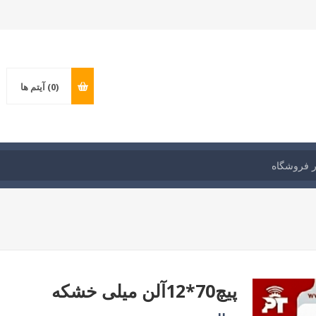
(0)
آیتم ها
پیچ70*12آلن میلی خشکه