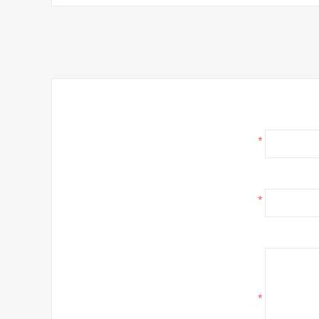
*
*
*