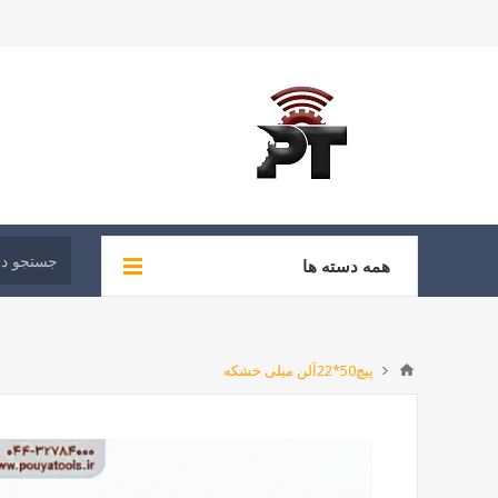
همه دسته ها
پیچ50*22آلن میلی خشکه