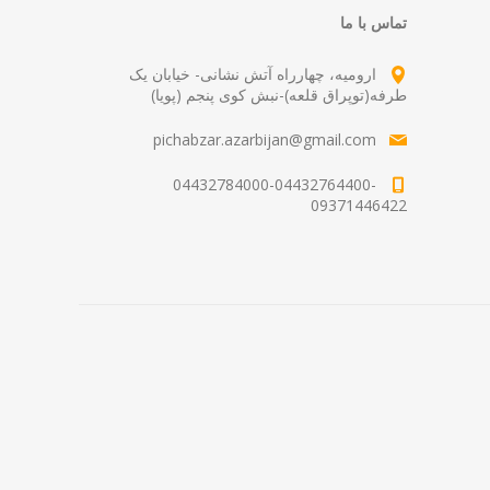
تماس با ما
ارومیه، چهارراه آتش نشانی- خیابان یک
طرفه(توپراق قلعه)-نبش کوی پنجم (پویا)
pichabzar.azarbijan@gmail.com
04432784000-04432764400-
09371446422