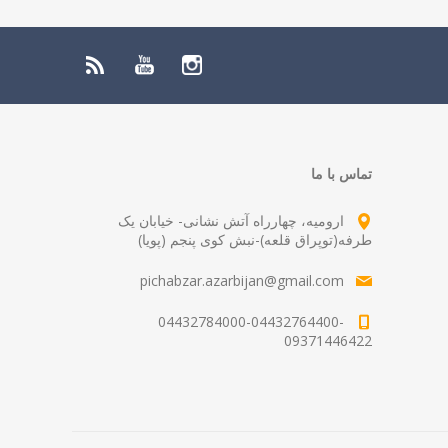
تماس با ما
ارومیه، چهارراه آتش نشانی- خیابان یک
طرفه(توپراق قلعه)-نبش کوی پنجم (پویا)
pichabzar.azarbijan@gmail.com
04432784000-04432764400-
09371446422