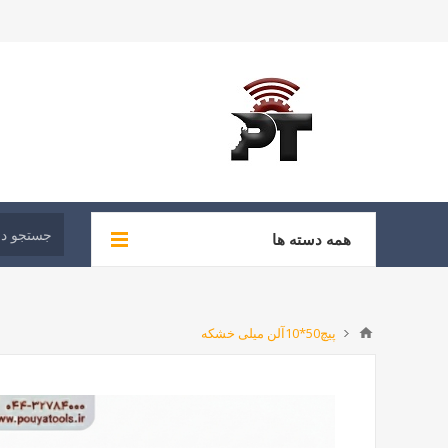
همه دسته ها
پیچ50*10آلن میلی خشکه