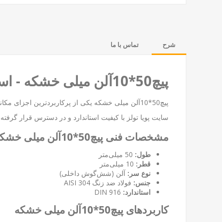
شرح
تماس با ما
پیچ50*10آلن میلی خشکه - استحکام و دقت در صنعت
پیچ50*10آلن میلی خشکه یکی از پرکاربردترین اجز
سایت
پویا تولز
با کیفیت استاندارد و در دسترس قرار گرفته
مشخصات فنی پیچ50*10آلن میلی خشکه
طول:
50 میلی‌متر
قطر:
10 میلی‌متر
نوع سر:
آلن (شش‌گوش داخلی)
جنس:
فولاد ضد زنگ AISI 304
استاندارد:
DIN 916
کاربردهای پیچ50*10آلن میلی خشکه