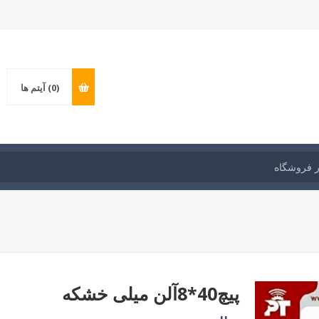
(0)
آیتم ها
پیچ40*8آلن میلی خشکه