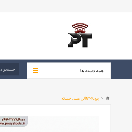
همه دسته ها
پیچ40*8آلن میلی خشکه