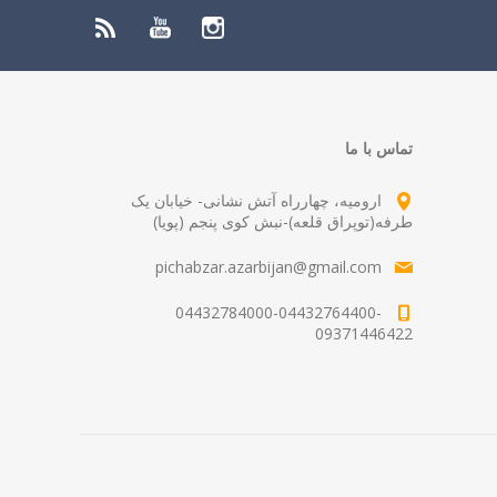
تماس با ما
ارومیه، چهارراه آتش نشانی- خیابان یک
طرفه(توپراق قلعه)-نبش کوی پنجم (پویا)
pichabzar.azarbijan@gmail.com
04432784000-04432764400-
09371446422