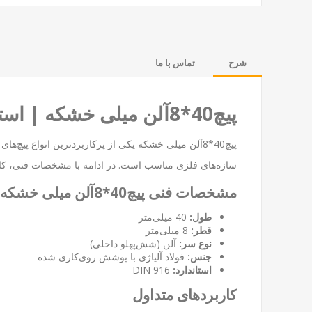
شرح
تماس با ما
پیچ40*8آلن میلی خشکه | استحکام و دقت در کاربردهای صنعتی
پیچ40*8آلن میلی خشکه یکی از پرکاربردترین انواع پی
سازه‌های فلزی مناسب است. در ادامه با مشخصات فنی، کار
مشخصات فنی پیچ40*8آلن میلی خشکه
طول:
40 میلی‌متر
قطر:
8 میلی‌متر
نوع سر:
آلن (شش‌پهلو داخلی)
جنس:
فولاد آلیاژی با پوشش روی‌کاری شده
استاندارد:
DIN 916
کاربردهای متداول