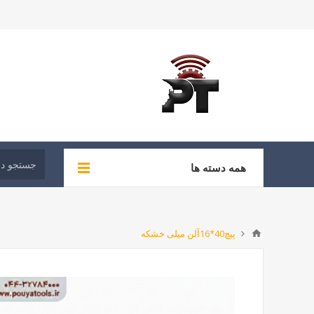
همه دسته ها
پیچ40*16آلن میلی خشکه