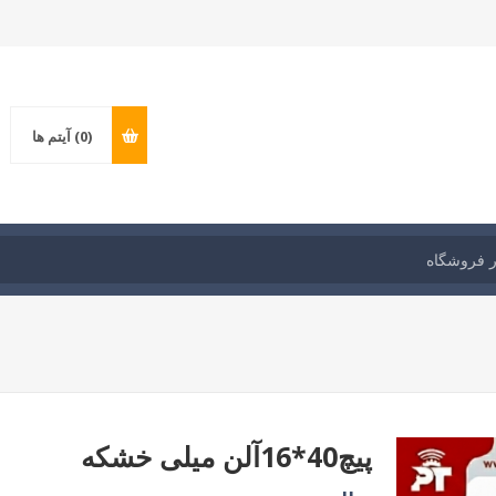
(0)
آیتم ها
پیچ40*16آلن میلی خشکه