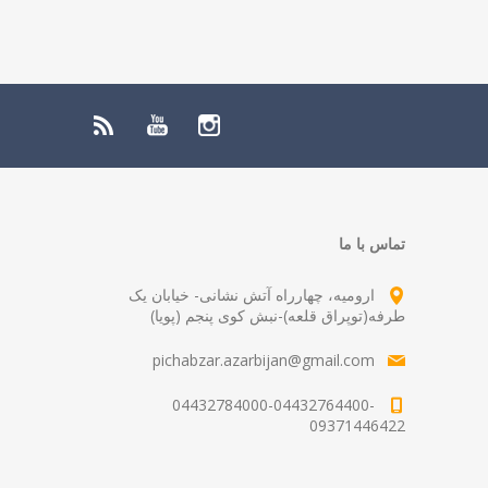
تماس با ما
ارومیه، چهارراه آتش نشانی- خیابان یک
طرفه(توپراق قلعه)-نبش کوی پنجم (پویا)
pichabzar.azarbijan@gmail.com
04432784000-04432764400-
09371446422