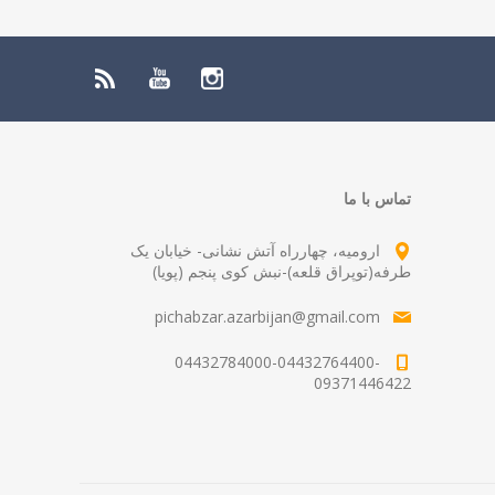
تماس با ما
ارومیه، چهارراه آتش نشانی- خیابان یک
طرفه(توپراق قلعه)-نبش کوی پنجم (پویا)
pichabzar.azarbijan@gmail.com
04432784000-04432764400-
09371446422