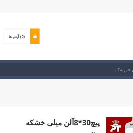
(0)
آیتم ها
پیچ30*8آلن میلی خشکه