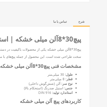
شرح
تماس با ما
پیچ30*8آلن میلی خشکه | استحکام و دوام در کاربردهای صنعتی
پیچ30*8آلن میلی خشکه یکی از محصولات باکیفیت در دس
سخت طراحی شده است. این محصول از جمله پیچ‌های با مقاو
مشخصات فنی پیچ30*8آلن میلی خشکه
طول:
30 میلی‌متر
قطر:
8 میلی‌متر
نوع سر:
آلن (شش‌گوش داخلی)
جنس:
استیل ضدزنگ (استحکام بالا)
استاندارد تولید:
DIN 916
کاربردهای پیچ آلن میلی خشکه