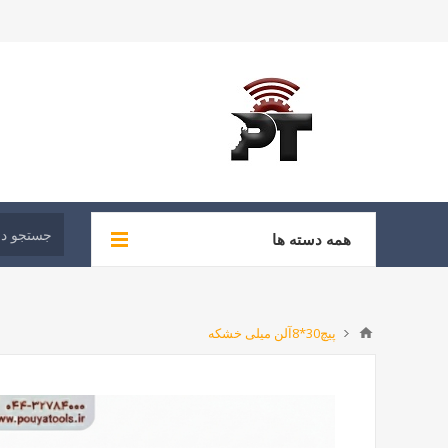
همه دسته ها
پیچ30*8آلن میلی خشکه