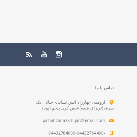
تماس با ما
ارومیه، چهارراه آتش نشانی- خیابان یک
طرفه(توپراق قلعه)-نبش کوی پنجم (پویا)
pichabzar.azarbijan@gmail.com
04432784000-04432764400-