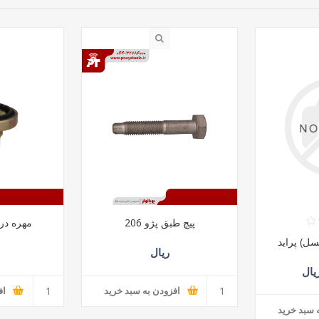
پیچ طبق پژو 206
مهره درب
ل) پراید
ریال
افزودن به سبد خرید
اف
 سبد خرید