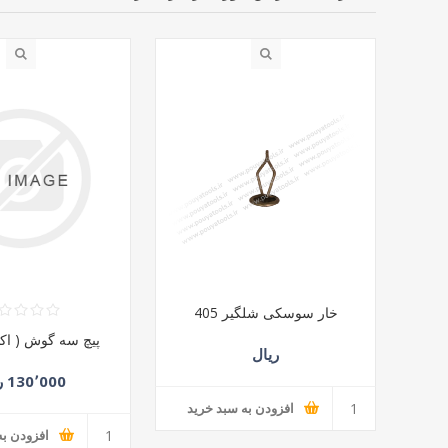
خار سوسکی شلگیر 405
پیچ سه گوش ( اکس
ریال
130٬000 ریال
افزودن به سبد خرید
افزودن به