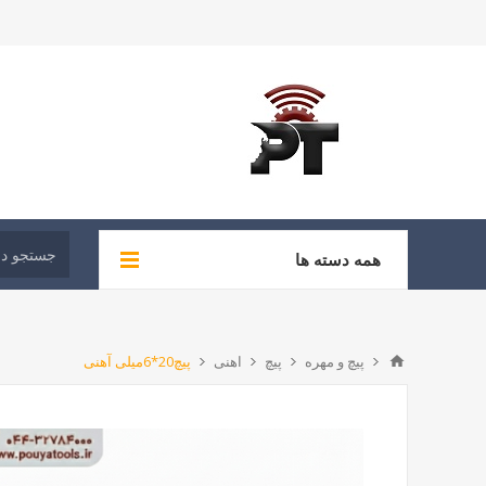
همه دسته ها
پیچ و مهره
پیچ
اهنی
پیچ20*6میلی آهنی