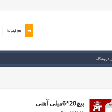
(0)
آیتم ها
پیچ20*6میلی آهنی