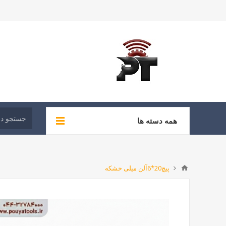
همه دسته ها
پیچ20*6آلن میلی خشکه