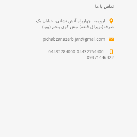
تماس با ما
ارومیه، چهارراه آتش نشانی- خیابان یک
طرفه(توپراق قلعه)-نبش کوی پنجم (پویا)
pichabzar.azarbijan@gmail.com
04432784000-04432764400-
09371446422