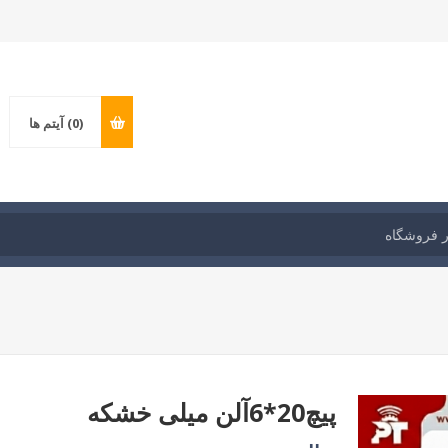
(0)
آیتم ها
پیچ20*6آلن میلی خشکه