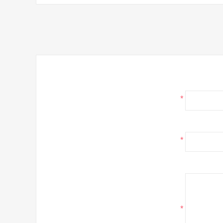
*
*
*