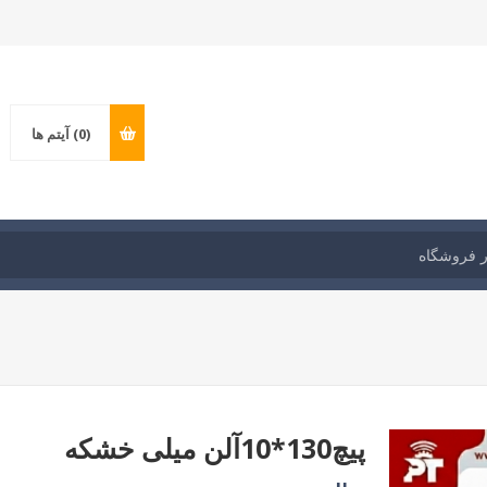
(0)
آیتم ها
پیچ130*10آلن میلی خشکه