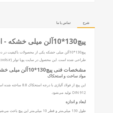
شرح
تماس با ما
پیچ130*10آلن میلی خشکه - استاندارد بالا برای کاربردهای صنعتی و خودرویی
پیچ130*10آلن میلی خشکه یکی از محصولات باکیفیت
طراحی شده است. این محصول در سایت پویا تولز (https://pouyatools.ir) با قیمت رقابتی و گارانتی اصالت کالا عرضه می‌شود.
مشخصات فنی پیچ130*10آلن میلی خشکه
مواد ساخت و استحکاک
این پیچ از فولاد آ
DIN 912 تولید می‌شود.
ابعاد و اندازه
طول 130 میلی‌متر و قطر 10 میلی‌متر این پیچ باعث می‌شود در سیستم‌های نگهدارنده سنگین مانند شاسی خودروها یا ماشین‌آلات صنعتی کاربرد داشته باشد.