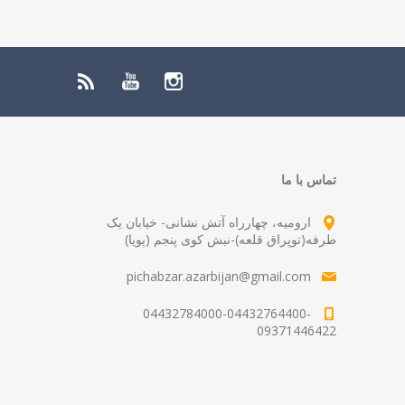
تماس با ما
ارومیه، چهارراه آتش نشانی- خیابان یک
طرفه(توپراق قلعه)-نبش کوی پنجم (پویا)
pichabzar.azarbijan@gmail.com
04432784000-04432764400-
09371446422