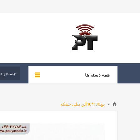
همه دسته ها
پیچ130*10آلن میلی خشکه