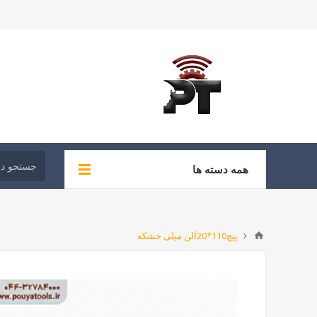
همه دسته ها
پیچ110*20آلن میلی خشکه