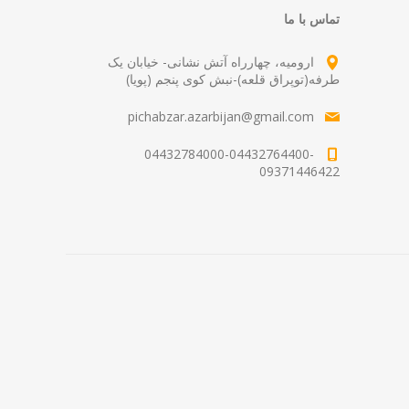
تماس با ما
ارومیه، چهارراه آتش نشانی- خیابان یک
طرفه(توپراق قلعه)-نبش کوی پنجم (پویا)
pichabzar.azarbijan@gmail.com
04432784000-04432764400-
09371446422