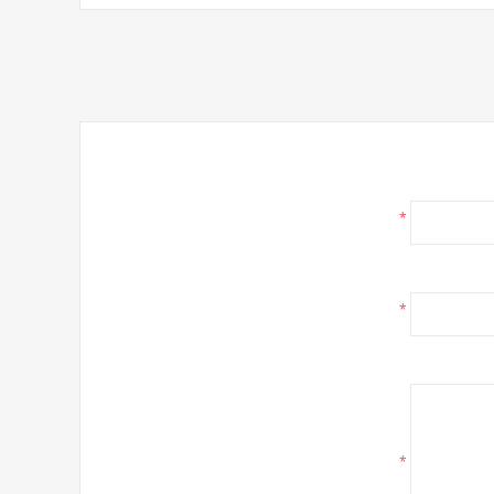
*
*
*