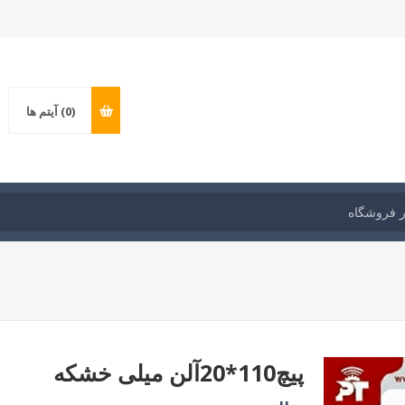
(0)
آیتم ها
پیچ110*20آلن میلی خشکه