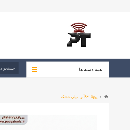
همه دسته ها
پیچ10*5آلن میلی خشکه