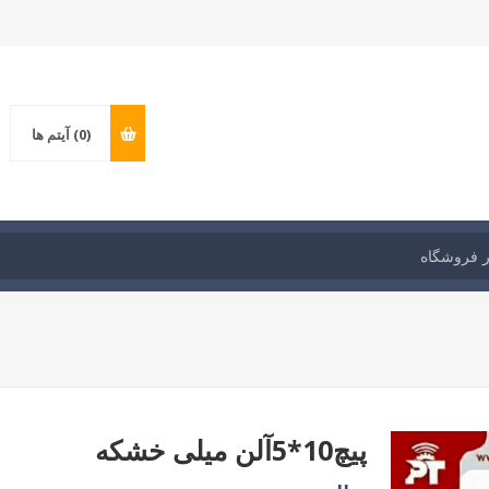
(0)
آیتم ها
پیچ10*5آلن میلی خشکه