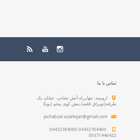
تماس با ما
ارومیه، چهارراه آتش نشانی- خیابان یک
طرفه(توپراق قلعه)-نبش کوی پنجم (پویا)
pichabzar.azarbijan@gmail.com
04432784000-04432764400-
09371446422