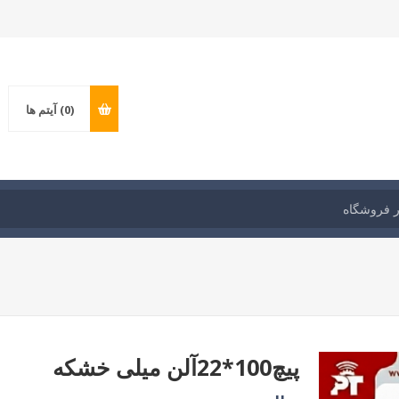
(0)
آیتم ها
پیچ100*22آلن میلی خشکه