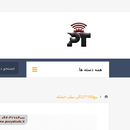
همه دسته ها
پیچ100*22آلن میلی خشکه