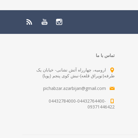
تماس با ما
ارومیه، چهارراه آتش نشانی- خیابان یک
طرفه(توپراق قلعه)-نبش کوی پنجم (پویا)
pichabzar.azarbijan@gmail.com
04432784000-04432764400-
09371446422