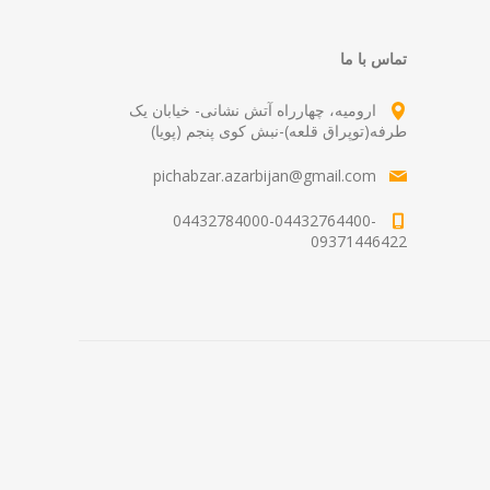
تماس با ما
ارومیه، چهارراه آتش نشانی- خیابان یک
طرفه(توپراق قلعه)-نبش کوی پنجم (پویا)
pichabzar.azarbijan@gmail.com
04432784000-04432764400-
09371446422