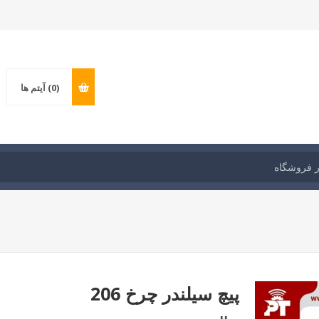
(0)
آیتم ها
پیچ سیلندر چرخ 206