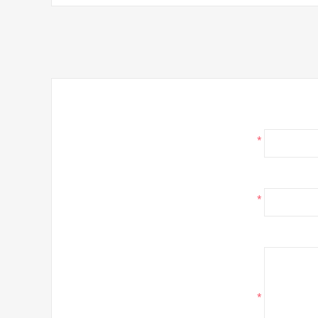
*
*
*