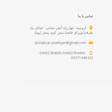
تماس با ما
ارومیه، چهارراه آتش نشانی- خیابان یک
طرفه(توپراق قلعه)-نبش کوی پنجم (پویا)
pichabzar.azarbijan@gmail.com
04432784000-04432764400-
09371446422