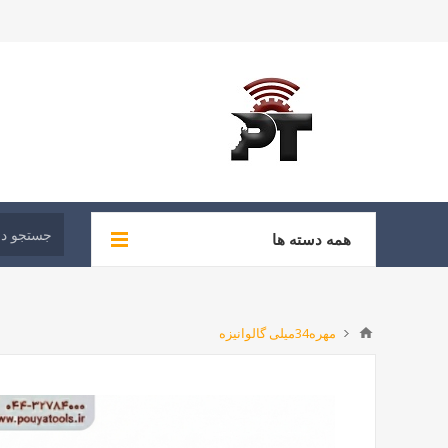
همه دسته ها
مهره34میلی گالوانیزه