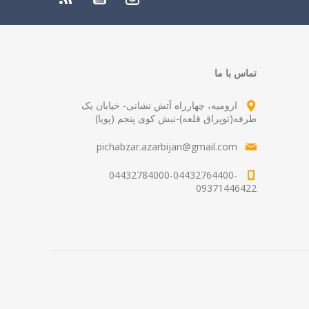
تماس با ما
ارومیه، چهارراه آتش نشانی- خیابان یک
طرفه(توپراق قلعه)-نبش کوی پنجم (پویا)
pichabzar.azarbijan@gmail.com
04432784000-04432764400-
09371446422