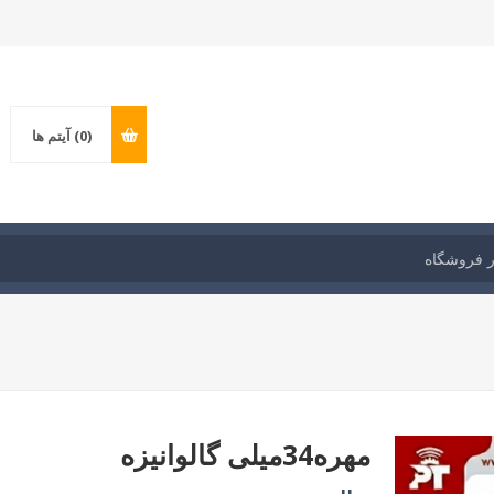
(0)
آیتم ها
مهره34میلی گالوانیزه