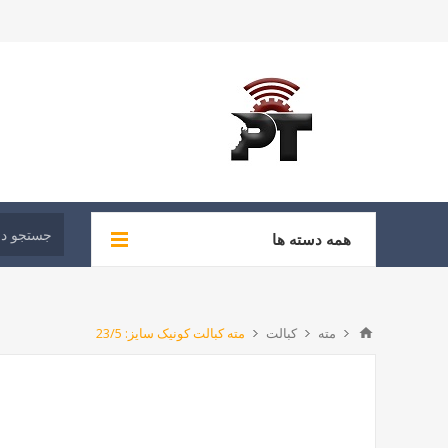
همه دسته ها
مته
کبالت
مته کبالت کونیک سایز: 23/5