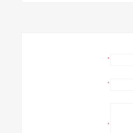
*
*
*