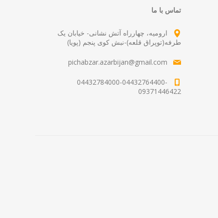
تماس با ما
ارومیه، چهارراه آتش نشانی- خیابان یک
طرفه(توپراق قلعه)-نبش کوی پنجم (پویا)
pichabzar.azarbijan@gmail.com
04432784000-04432764400-
09371446422