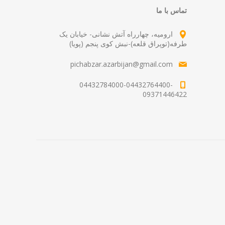
تماس با ما
ارومیه، چهارراه آتش نشانی- خیابان یک
طرفه(توپراق قلعه)-نبش کوی پنجم (پویا)
pichabzar.azarbijan@gmail.com
04432784000-04432764400-
09371446422