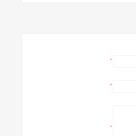
*
*
*