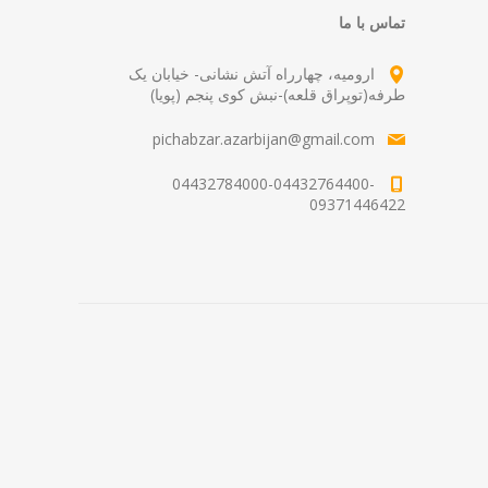
تماس با ما
ارومیه، چهارراه آتش نشانی- خیابان یک
طرفه(توپراق قلعه)-نبش کوی پنجم (پویا)
pichabzar.azarbijan@gmail.com
04432784000-04432764400-
09371446422