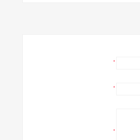
*
*
*