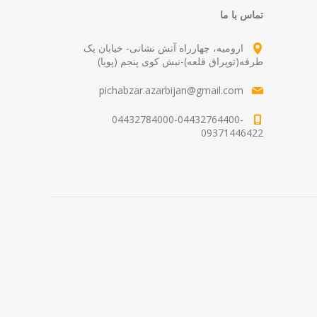
تماس با ما
ارومیه، چهارراه آتش نشانی- خیابان یک
طرفه(توپراق قلعه)-نبش کوی پنجم (پویا)
pichabzar.azarbijan@gmail.com
04432784000-04432764400-
09371446422