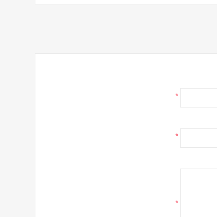
*
*
*