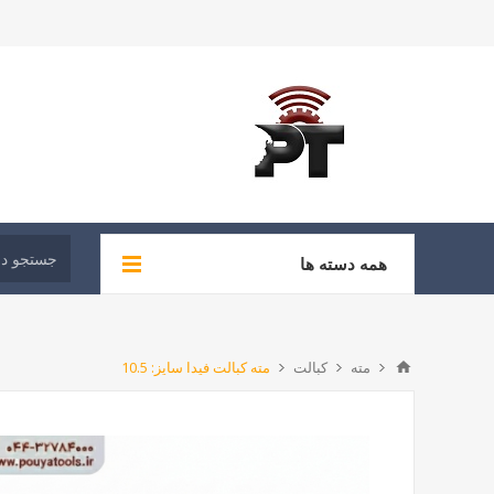
همه دسته ها
مته
کبالت
مته کبالت فیدا سایز: 10.5