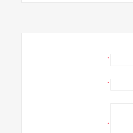
*
*
*