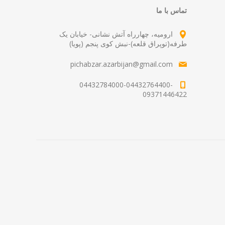
تماس با ما
ارومیه، چهارراه آتش نشانی- خیابان یک
طرفه(توپراق قلعه)-نبش کوی پنجم (پویا)
pichabzar.azarbijan@gmail.com
04432784000-04432764400-
09371446422