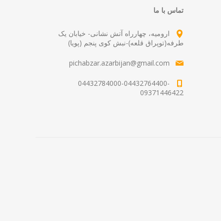
تماس با ما
ارومیه، چهارراه آتش نشانی- خیابان یک
طرفه(توپراق قلعه)-نبش کوی پنجم (پویا)
pichabzar.azarbijan@gmail.com
04432784000-04432764400-
09371446422