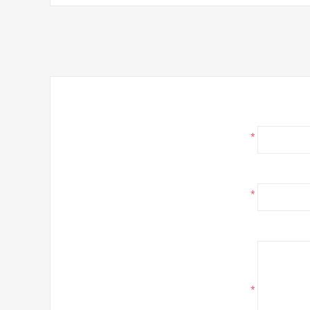
*
*
*