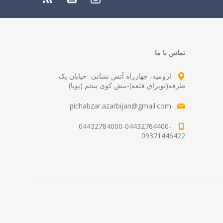
تماس با ما
ارومیه، چهارراه آتش نشانی- خیابان یک
طرفه(توپراق قلعه)-نبش کوی پنجم (پویا)
pichabzar.azarbijan@gmail.com
04432784000-04432764400-
09371446422