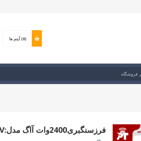
(0)
آیتم ها
فرزسنگبری2400وات آاگ مدل:WS24-230V