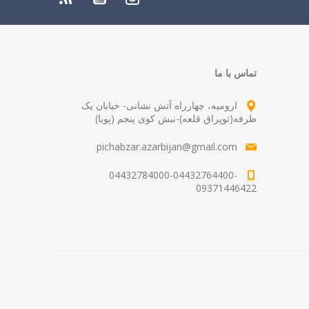
تماس با ما
ارومیه، چهارراه آتش نشانی- خیابان یک
طرفه(توپراق قلعه)-نبش کوی پنجم (پویا)
pichabzar.azarbijan@gmail.com
04432784000-04432764400-
09371446422