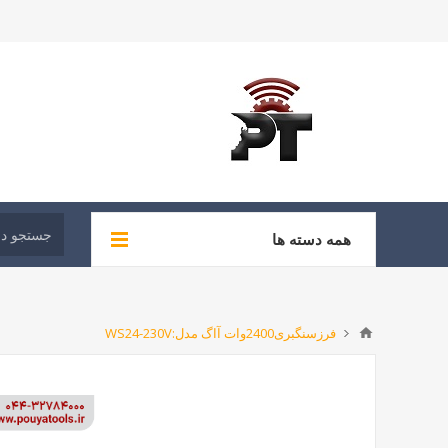
همه دسته ها
فرزسنگبری2400وات آاگ مدل:WS24-230V