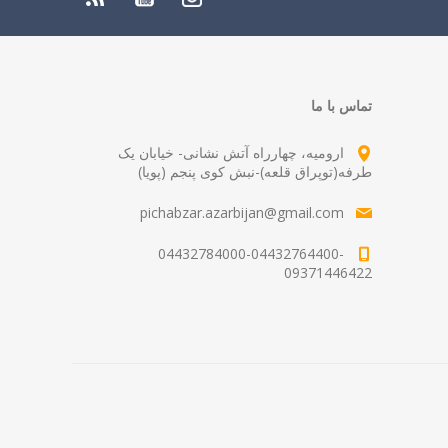
تماس با ما
ارومیه، چهارراه آتش نشانی- خیابان یک
طرفه(توپراق قلعه)-نبش کوی پنجم (پویا)
pichabzar.azarbijan@gmail.com
04432784000-04432764400-
09371446422