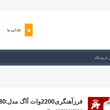
(0)
آیتم ها
فرزآهنگری2200وات آاگ مدل:WS2200-180