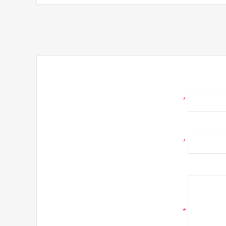
*
*
*