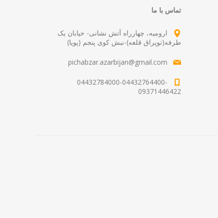
تماس با ما
ارومیه، چهارراه آتش نشانی- خیابان یک
طرفه(توپراق قلعه)-نبش کوی پنجم (پویا)
pichabzar.azarbijan@gmail.com
04432784000-04432764400-
09371446422