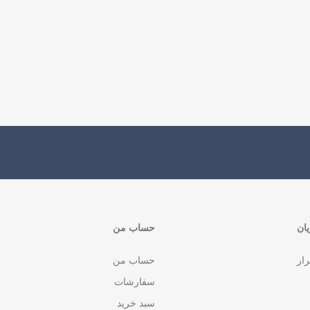
ان
حساب من
رار
حساب من
سفارشات
سبد خرید