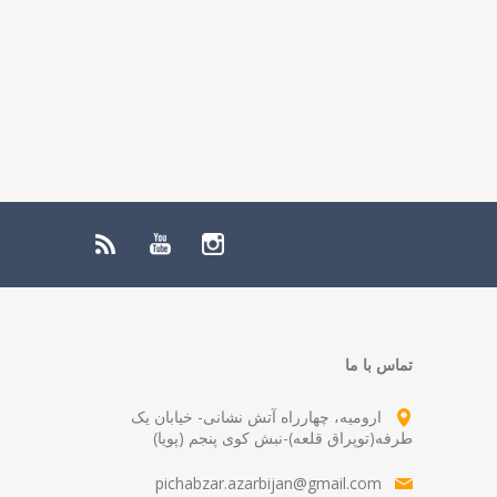
تماس با ما
ارومیه، چهارراه آتش نشانی- خیابان یک
طرفه(توپراق قلعه)-نبش کوی پنجم (پویا)
pichabzar.azarbijan@gmail.com