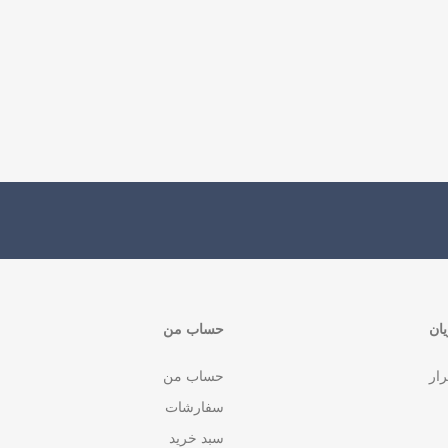
ان
حساب من
رار
حساب من
سفارشات
سبد خرید