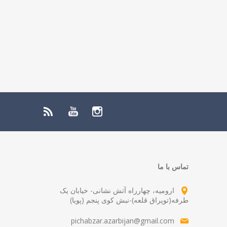
تماس با ما
ارومیه، چهارراه آتش نشانی- خیابان یک
طرفه(توپراق قلعه)-نبش کوی پنجم (پویا)
pichabzar.azarbijan@gmail.com