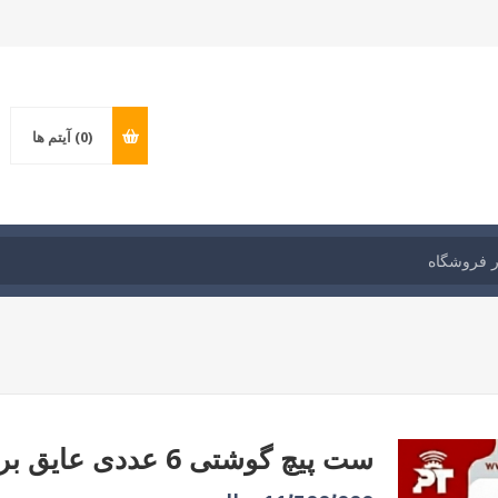
(0)
آیتم ها
ست پیچ گوشتی 6 عددی عایق برقی اینکو مدل: HKISD0608