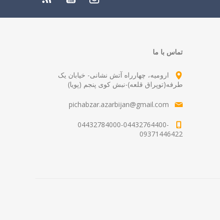
تماس با ما
ارومیه، چهارراه آتش نشانی- خیابان یک
طرفه(توپراق قلعه)-نبش کوی پنجم (پویا)
pichabzar.azarbijan@gmail.com
04432784000-04432764400-
09371446422