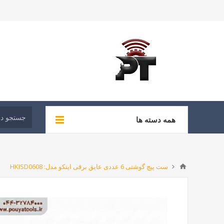
همه دسته ها
ست پیچ گوشتی 6 عددی عایق برقی اینکو مدل: HKISD0608