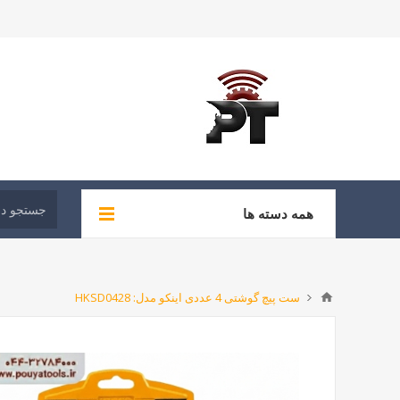
همه دسته ها
ست پیچ گوشتی 4 عددی اینکو مدل: HKSD0428