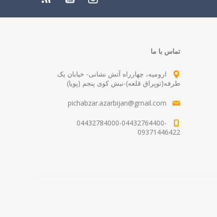
تماس با ما
ارومیه، چهارراه آتش نشانی- خیابان یک
طرفه(توپراق قلعه)-نبش کوی پنجم (پویا)
pichabzar.azarbijan@gmail.com
04432784000-04432764400-
09371446422