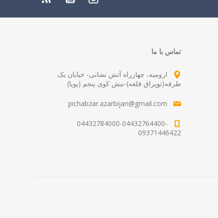
تماس با ما
ارومیه، چهارراه آتش نشانی- خیابان یک
طرفه(توپراق قلعه)-نبش کوی پنجم (پویا)
pichabzar.azarbijan@gmail.com
04432784000-04432764400-
09371446422