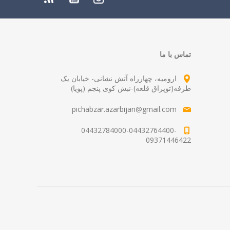
تماس با ما
ارومیه، چهارراه آتش نشانی- خیابان یک
طرفه(توپراق قلعه)-نبش کوی پنجم (پویا)
pichabzar.azarbijan@gmail.com
04432784000-04432764400-
09371446422