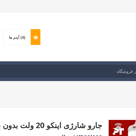
(0)
آیتم ها
جارو شارژی اینکو 20 ولت بدون باطری مدل :CVLI201261