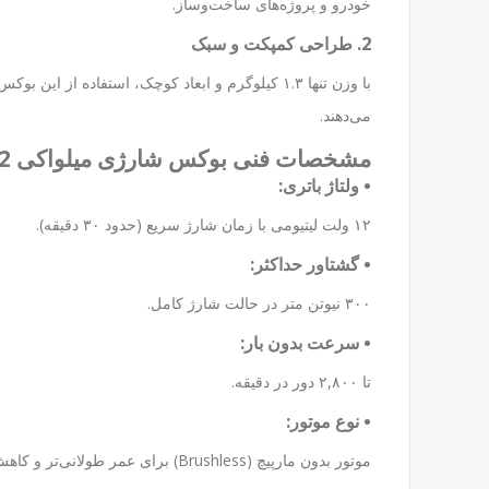
خودرو و پروژه‌های ساخت‌وساز.
2. طراحی کمپکت و سبک
با وزن تنها ۱.۳ کیلوگرم و ابعاد کوچک، استفاد
می‌دهند.
مشخصات فنی بوکس شارژی میلواکی M12FIWF12
• ولتاژ باتری:
۱۲ ولت لیتیومی با زمان شارژ سریع (حدود ۳۰ دقیقه).
• گشتاور حداکثر:
۳۰۰ نیوتن متر در حالت شارژ کامل.
• سرعت بدون بار:
تا ۲,۸۰۰ دور در دقیقه.
• نوع موتور:
موتور بدون مارپیچ (Brushless) برای عمر طولانی‌تر و کاهش مصرف انرژی.