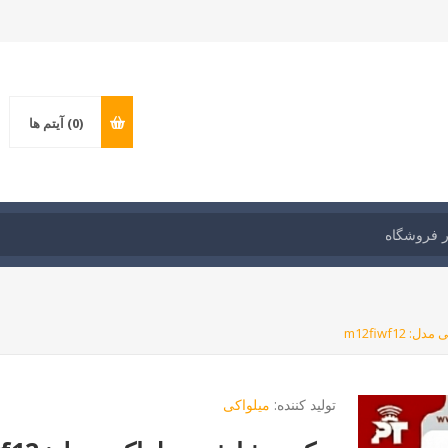
(0)
آیتم ها
m12fiwf12
تولید کننده:
میلواکی