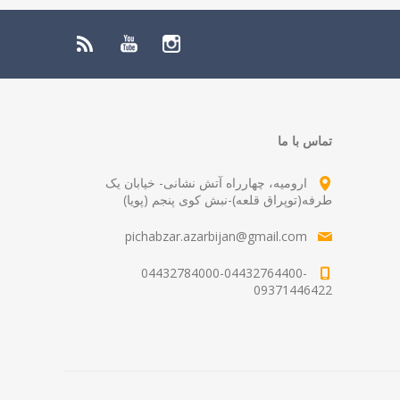
تماس با ما
ارومیه، چهارراه آتش نشانی- خیابان یک
طرفه(توپراق قلعه)-نبش کوی پنجم (پویا)
pichabzar.azarbijan@gmail.com
04432784000-04432764400-
09371446422