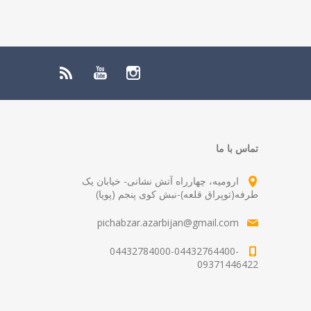
تماس با ما
ارومیه، چهارراه آتش نشانی- خیابان یک
طرفه(توپراق قلعه)-نبش کوی پنجم (پویا)
pichabzar.azarbijan@gmail.com
04432784000-04432764400-
09371446422