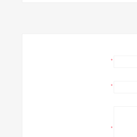
*
*
*