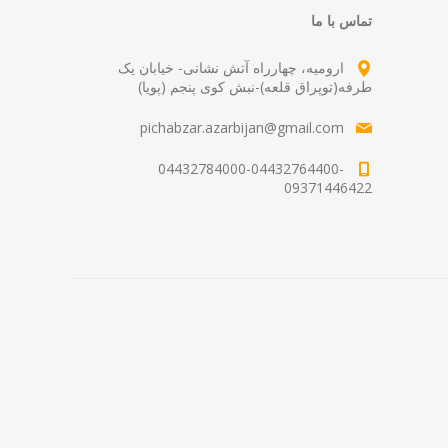
تماس با ما
ارومیه، چهارراه آتش نشانی- خیابان یک
طرفه(توپراق قلعه)-نبش کوی پنجم (پویا)
pichabzar.azarbijan@gmail.com
04432784000-04432764400-
09371446422