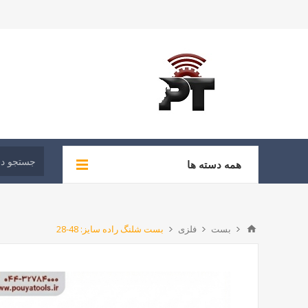
همه دسته ها
بست
فلزی
بست شلنگ راده سایز: 48-28