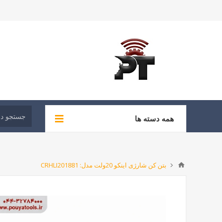
همه دسته ها
بتن کن شارژی اینکو 20ولت مدل: CRHLI201881