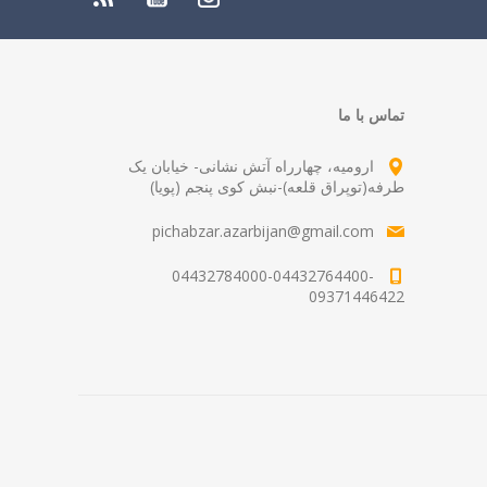
تماس با ما
ارومیه، چهارراه آتش نشانی- خیابان یک
طرفه(توپراق قلعه)-نبش کوی پنجم (پویا)
pichabzar.azarbijan@gmail.com
04432784000-04432764400-
09371446422