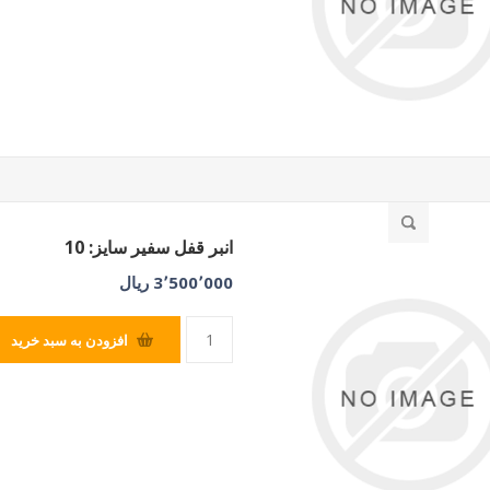
انبر قفل سفیر سایز: 10
3٬500٬000 ریال
افزودن به سبد خرید