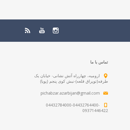
تماس با ما
ارومیه، چهارراه آتش نشانی- خیابان یک
طرفه(توپراق قلعه)-نبش کوی پنجم (پویا)
pichabzar.azarbijan@gmail.com
04432784000-04432764400-
09371446422