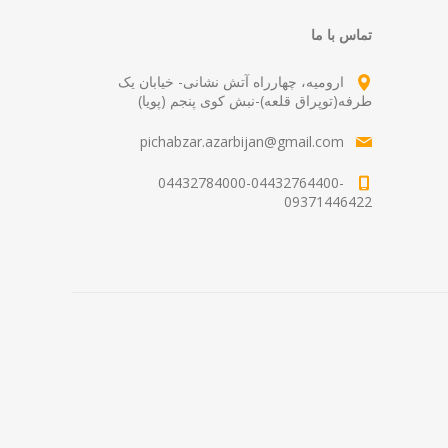
تماس با ما
ارومیه، چهارراه آتش نشانی- خیابان یک
طرفه(توپراق قلعه)-نبش کوی پنجم (پویا)
pichabzar.azarbijan@gmail.com
04432784000-04432764400-
09371446422